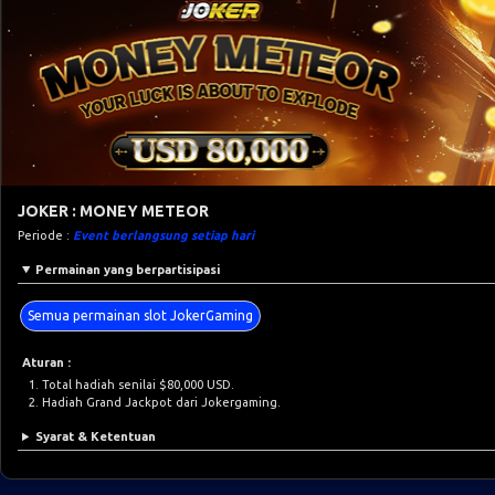
JOKER : MONEY METEOR
Periode :
Event berlangsung setiap hari
Permainan yang berpartisipasi
Semua permainan slot JokerGaming
Aturan :
Total hadiah senilai $80,000 USD.
Hadiah Grand Jackpot dari Jokergaming.
Syarat & Ketentuan