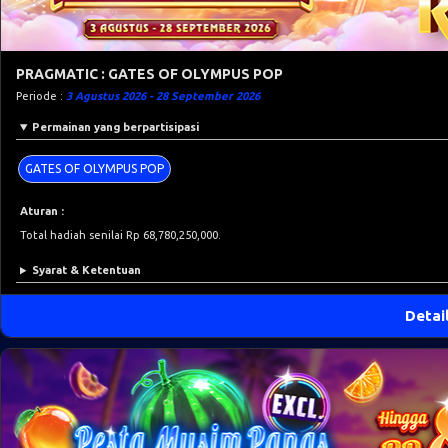
PRAGMATIC : GATES OF OLYMPUS POP
Periode :
3 Agustus 2026 - 28 September 2026
Permainan yang berpartisipasi
GATES OF OLYMPUS POP
Aturan :
Total hadiah senilai Rp 68,780,250,000.
Syarat & Ketentuan
Detai