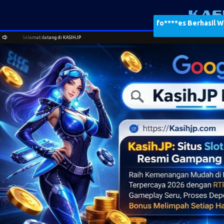
fo****es Berhasil W
ASIHJP
Selamat datang di KASIHJP