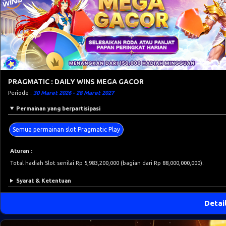
PRAGMATIC : DAILY WINS MEGA GACOR
Periode :
30 Maret 2026 - 28 Maret 2027
Permainan yang berpartisipasi
Semua permainan slot Pragmatic Play
Aturan :
Total hadiah Slot senilai Rp 5,983,200,000 (bagian dari Rp 88,000,000,000).
Syarat & Ketentuan
Detai