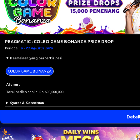
PRAGMATIC : COLRO GAME BONANZA PRIZE DROP
Periode :
6 - 23 Agustus 2026
Permainan yang berpartisipasi
COLOR GAME BONANZA
Aturan :
Total hadiah senilai Rp 600,000,000.
Syarat & Ketentuan
Detai