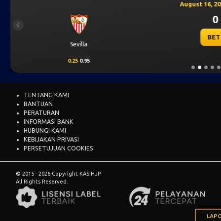
August 16, 20
0 
Previous
BET
Sevilla
0.25
0.95
TENTANG KAMI
BANTUAN
PERATURAN
INFORMASI BANK
HUBUNGI KAMI
KEBIJAKAN PRIVASI
PERSETUJUAN COOKIES
© 2015 - 2026 Copyright KASIHJP.
All Rights Reserved.
LAPO