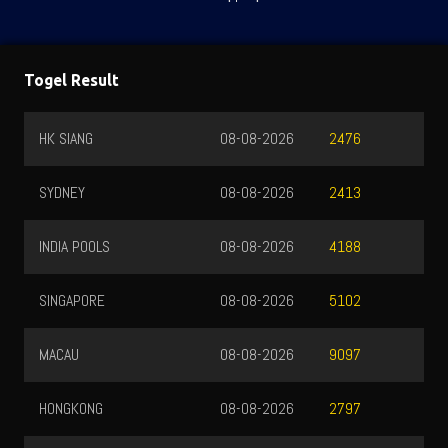
Togel Result
HK SIANG
08-08-2026
2476
SYDNEY
08-08-2026
2413
INDIA POOLS
08-08-2026
4188
SINGAPORE
08-08-2026
5102
MACAU
08-08-2026
9097
HONGKONG
08-08-2026
2797