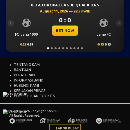
ROPA LEAGUE QUALIFIERS
UEFA CHAMPION
st 11, 2026 — 22:59 WIB
August 11,
0 : 0
Previous
Next
BET NOW
B
Larne FC
Bodo Glimt
-0.75
0.93
0.75
0.77
TENTANG KAMI
BANTUAN
PERATURAN
INFORMASI BANK
HUBUNGI KAMI
KEBIJAKAN PRIVASI
PERSETUJUAN COOKIES
© 2015 - 2026 Copyright KASIHJP.
All Rights Reserved.
LAPOR PUSAT