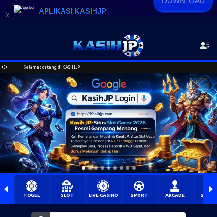
DOWNLOAD
APLIKASI KASIHJP
x
Kini telah tersedia Aplikasi Android
Selamat datang di KASIHJP
TOGEL
SLOT
LIVE CASINO
SPORT
ARCADE
SABU