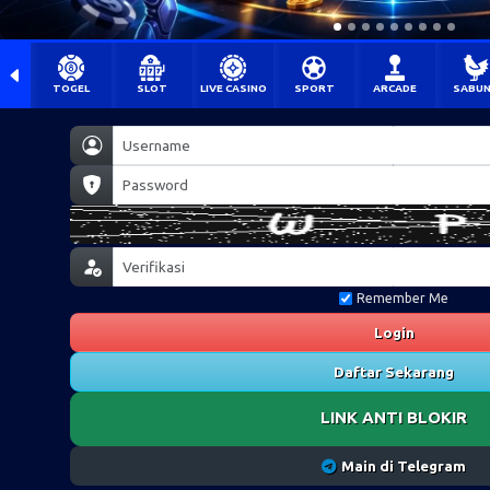
TOGEL
SLOT
LIVE CASINO
SPORT
ARCADE
SABU
Remember Me
Login
Daftar Sekarang
LINK ANTI BLOKIR
Main di Telegram